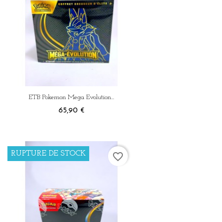
Annuler
Connexion
ETB Pokemon Mega Evolution...
Prix
65,90 €
RUPTURE DE STOCK
favorite_border