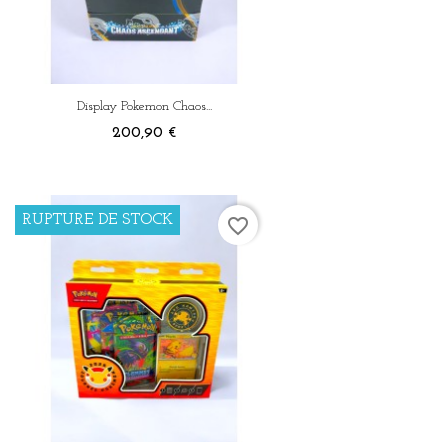
Display Pokemon Chaos...
Prix
200,90 €
RUPTURE DE STOCK
favorite_border