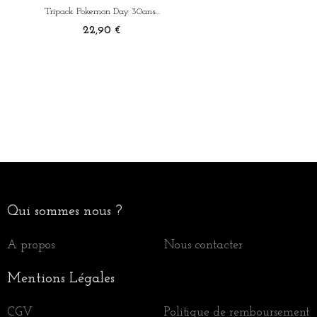
Tripack Pokemon Day 30ans...
Prix
22,90 €
Qui sommes nous ?
A propos
Nous contacter
Mentions Légales
CGV
Politique de remboursement