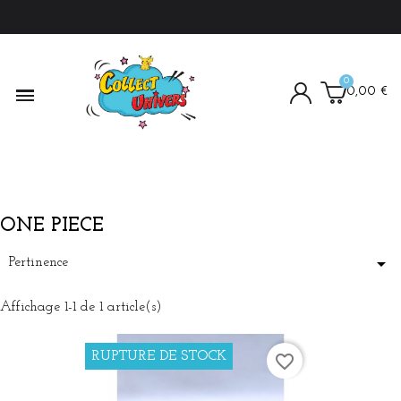
0,00 €
ONE PIECE

Pertinence
Affichage 1-1 de 1 article(s)
RUPTURE DE STOCK
favorite_border