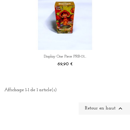
Display One Piece PRB-01...
Prix
69,90 €
×
Connexion
You need to be logged in to save products in your wish list.
Affichage 1-1 de 1 article(s)

Retour en haut
Annuler
Connexion