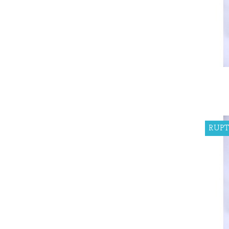
Yo
RUPT