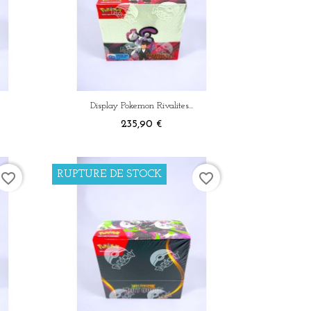
×
Display Pokemon Rivalites...
Prix
235,90 €
RUPTURE DE STOCK
favorite_border
favorite_border