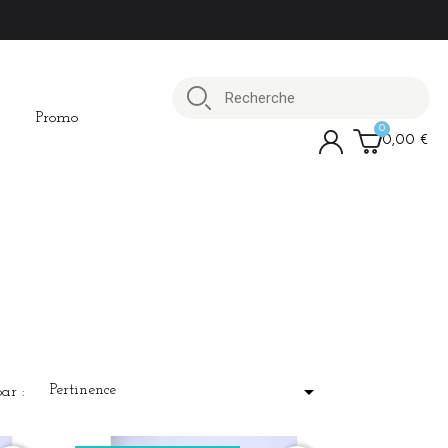
Promo
0,00 €

Pertinence
par :