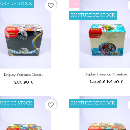
URE DE STOCK
-4%
favorite_border
RUPTURE DE STOCK
Display Pokemon Aventure...
Display Pokemon Chaos...
Prix
Prix
Prix
191,90 €
200,90 €
199,90 €
de
base
URE DE STOCK
RUPTURE DE STOCK
favorite_border