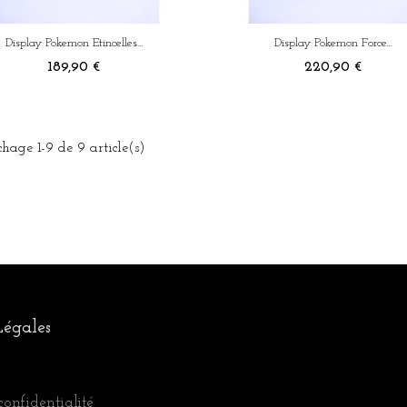
Display Pokemon Etincelles...
Display Pokemon Force...
Prix
Prix
189,90 €
220,90 €
chage 1-9 de 9 article(s)
égales
confidentialité