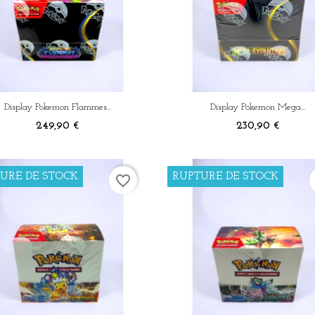
Connexion
u need to be logged in to save products in your wish list.
Display Pokemon Flammes...
Display Pokemon Mega...
Prix
Prix
249,90 €
230,90 €
Annuler
Connexion
URE DE STOCK
RUPTURE DE STOCK
favorite_border