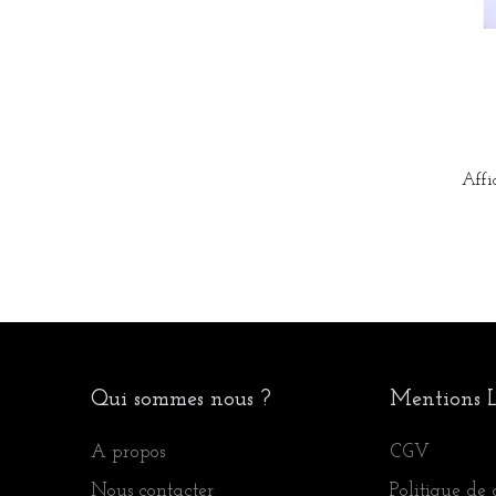
Affi
Qui sommes nous ?
Mentions L
A propos
CGV
Nous contacter
Politique de 