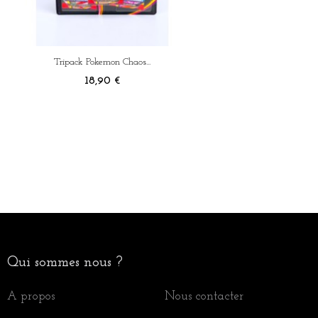
Tripack Pokemon Chaos...
Prix
18,90 €
Qui sommes nous ?
A propos
Nous contacter