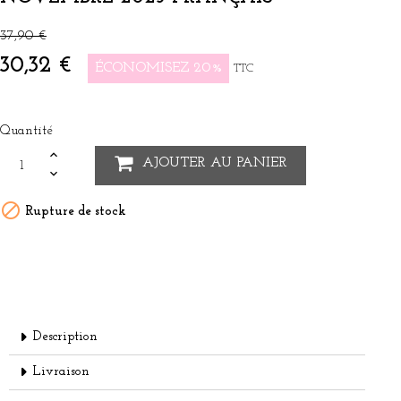
37,90 €
30,32 €
ÉCONOMISEZ 20%
TTC
Quantité
AJOUTER AU PANIER

Rupture de stock
Description
Livraison