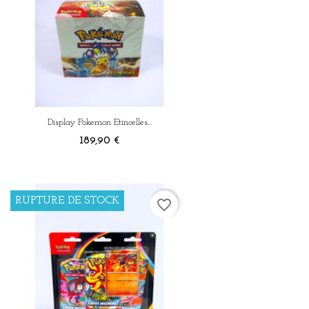
Display Pokemon Etincelles...
Prix
189,90 €
RUPTURE DE STOCK
favorite_border